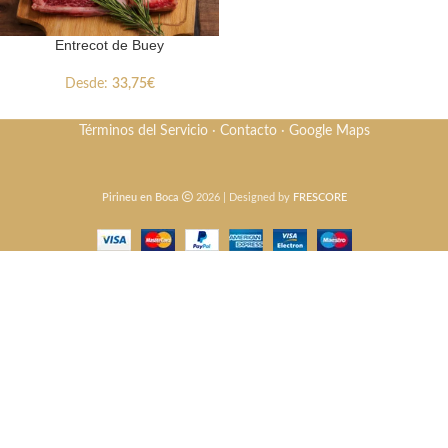
Entrecot de Buey
Desde:
33,75
€
Términos del Servicio
·
Contacto
·
Google Maps
Pirineu en Boca
2026 | Designed by
FRESCORE