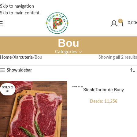
Degut a les inundacions produïdes a València las comandes es veurán
Skip to navigation
afectades durant aquesta setmana.
Skip to main content
0
0,00
Bou
Categories
Home
Xarcuteria
Bou
Showing all 2 results
Show sidebar
SOLD O
SOLD O
Steak Tartar de Buey
UT
UT
Desde:
11,25
€