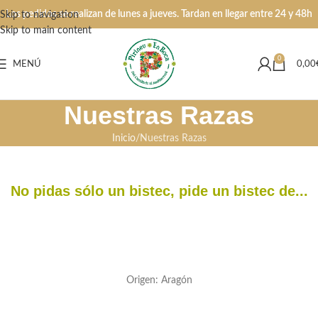
Los pedidos se realizan de lunes a jueves. Tardan en llegar entre 24 y 48h
Skip to navigation
Skip to main content
0
MENÚ
0,00
Nuestras Razas
Inicio
Nuestras Razas
No pidas sólo un bistec, pide un bistec de...
Origen: Aragón