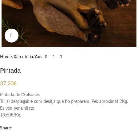
Click to enlarge
Home
Xarcuteria
Aus
Pintada
37,20
€
Pintada de l’Solsonès
Trii al desplegable com desitja que ho preparem. Pes aproximat 2Kg.
Es ven per unitats
18,60€/Kg.
Share: