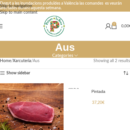
Degut a les inundacions produïdes a València las comandes es veurán
Skip to navigation
afectades durant aquesta setmana.
Skip to main content
0
0,00
Aus
Categories
Home
Xarcuteria
Aus
Showing all 2 results
Show sidebar
SOLD O
Pintada
UT
37,20
€