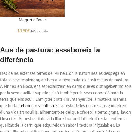
Magret d’ànec
18,90
€
IVA Incluido
Aus de pastura: assaboreix la
diferència
Des de les extenses terres del Pirineu, on la naturalesa es desplega en
tota la seva esplendor, arriben a la teva taula les nostres aus de pastura.
A Pirineu en Boca, ens especialitzem en carns que es distingeixen no sols
per la seva qualitat superior, sinó també per la seva connexió amb la
terra que ens acull. Enmig de prats i muntanyes, de la mateixa manera
que ho fan
els nostres pollastres
, la resta de les nostres aus gaudeixen
d'una vida tranquil·la, alimentant-se del que ofereix la terra: grans, llavors
i insectes. Aquest estil de vida lliure i natural influeix directament en la
qualitat de la carn, que adquireix un sabor i textura inigualables. La