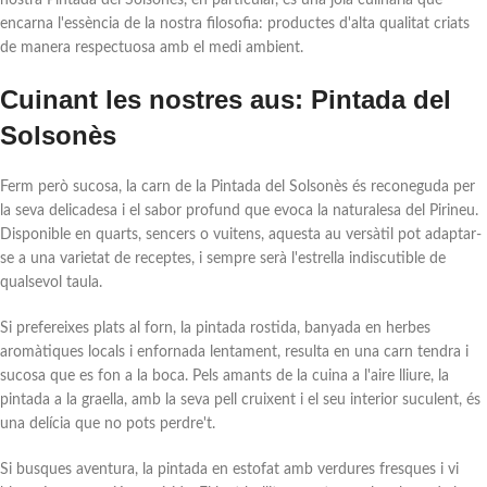
nostra Pintada del Solsonès, en particular, és una joia culinària que
encarna l'essència de la nostra filosofia: productes d'alta qualitat criats
de manera respectuosa amb el medi ambient.
Cuinant les nostres aus: Pintada del
Solsonès
Ferm però sucosa, la carn de la Pintada del Solsonès és reconeguda per
la seva delicadesa i el sabor profund que evoca la naturalesa del Pirineu.
Disponible en quarts, sencers o vuitens, aquesta au versàtil pot adaptar-
se a una varietat de receptes, i sempre serà l'estrella indiscutible de
qualsevol taula.
Si prefereixes plats al forn, la pintada rostida, banyada en herbes
aromàtiques locals i enfornada lentament, resulta en una carn tendra i
sucosa que es fon a la boca. Pels amants de la cuina a l'aire lliure, la
pintada a la graella, amb la seva pell cruixent i el seu interior suculent, és
una delícia que no pots perdre't.
Si busques aventura, la pintada en estofat amb verdures fresques i vi