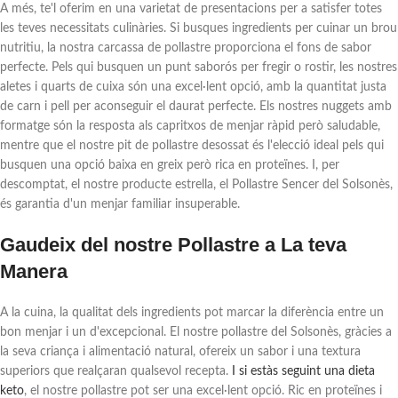
A més, te'l oferim en una varietat de presentacions per a satisfer totes
les teves necessitats culinàries. Si busques ingredients per cuinar un brou
nutritiu, la nostra carcassa de pollastre proporciona el fons de sabor
perfecte. Pels qui busquen un punt saborós per fregir o rostir, les nostres
aletes i quarts de cuixa són una excel·lent opció, amb la quantitat justa
de carn i pell per aconseguir el daurat perfecte. Els nostres nuggets amb
formatge són la resposta als capritxos de menjar ràpid però saludable,
mentre que el nostre pit de pollastre desossat és l'elecció ideal pels qui
busquen una opció baixa en greix però rica en proteïnes. I, per
descomptat, el nostre producte estrella, el Pollastre Sencer del Solsonès,
és garantia d'un menjar familiar insuperable.
Gaudeix del nostre Pollastre a La teva
Manera
A la cuina, la qualitat dels ingredients pot marcar la diferència entre un
bon menjar i un d'excepcional. El nostre pollastre del Solsonès, gràcies a
la seva criança i alimentació natural, ofereix un sabor i una textura
superiors que realçaran qualsevol recepta.
I si estàs seguint una dieta
keto
, el nostre pollastre pot ser una excel·lent opció. Ric en proteïnes i