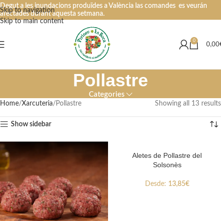
Degut a les inundacions produïdes a València las comandes es veurán
Skip to navigation
afectades durant aquesta setmana.
Skip to main content
0
0,00
Pollastre
Categories
Home
Xarcuteria
Pollastre
Showing all 13 results
Show sidebar
Aletes de Pollastre del
Solsonès
Desde:
13,85
€