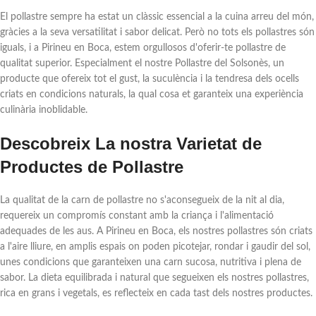
El pollastre sempre ha estat un clàssic essencial a la cuina arreu del món,
gràcies a la seva versatilitat i sabor delicat. Però no tots els pollastres són
iguals, i a Pirineu en Boca, estem orgullosos d'oferir-te pollastre de
qualitat superior. Especialment el nostre Pollastre del Solsonès, un
producte que ofereix tot el gust, la suculència i la tendresa dels ocells
criats en condicions naturals, la qual cosa et garanteix una experiència
culinària inoblidable.
Descobreix La nostra Varietat de
Productes de Pollastre
La qualitat de la carn de pollastre no s'aconsegueix de la nit al dia,
requereix un compromís constant amb la criança i l'alimentació
adequades de les aus. A Pirineu en Boca, els nostres pollastres són criats
a l'aire lliure, en amplis espais on poden picotejar, rondar i gaudir del sol,
unes condicions que garanteixen una carn sucosa, nutritiva i plena de
sabor. La dieta equilibrada i natural que segueixen els nostres pollastres,
rica en grans i vegetals, es reflecteix en cada tast dels nostres productes.