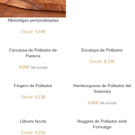
Albóndigas personalizadas
Desde:
5,44
€
Carcassa de Pollastre de
Escalopa de Pollastre
Pastura
Desde:
8,13
€
4,00
€
IVA Incluido
Fingers de Pollastre
Hamburguesa de Pollastre del
Solsonés
Desde:
8,13
€
4,00
€
IVA Incluido
Llibrets farcits
Nuggets de Pollastre amb
Formatge
Desde:
4,25
€