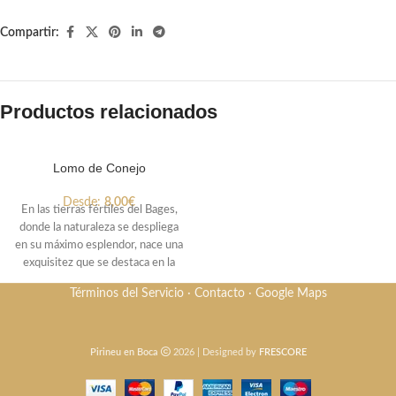
Compartir:
Productos relacionados
Lomo de Conejo
Desde:
8,00
€
En las tierras fértiles del Bages,
donde la naturaleza se despliega
en su máximo esplendor, nace una
exquisitez que se destaca en la
alta cocina: el Lomo de Conejo. En
Términos del Servicio
·
Contacto
·
Google Maps
granjas sostenibles, donde el
equilibrio con la naturaleza es
primordial, estos conejos disfrutan
de amplias áreas de pasto,
Pirineu en Boca
2026 | Designed by
FRESCORE
resultando en una carne suculenta
y delicada. Al filetear estos lomos,