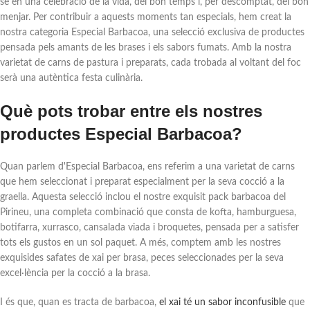
se en una celebració de la vida, del bon temps i, per descomptat, del bon
menjar. Per contribuir a aquests moments tan especials, hem creat la
nostra categoria Especial Barbacoa, una selecció exclusiva de productes
pensada pels amants de les brases i els sabors fumats. Amb la nostra
varietat de carns de pastura i preparats, cada trobada al voltant del foc
serà una autèntica festa culinària.
Què pots trobar entre els nostres
productes Especial Barbacoa?
Quan parlem d'Especial Barbacoa, ens referim a una varietat de carns
que hem seleccionat i preparat especialment per la seva cocció a la
graella. Aquesta selecció inclou el nostre exquisit pack barbacoa del
Pirineu, una completa combinació que consta de kofta, hamburguesa,
botifarra, xurrasco, cansalada viada i broquetes, pensada per a satisfer
tots els gustos en un sol paquet. A més, comptem amb les nostres
exquisides safates de xai per brasa, peces seleccionades per la seva
excel·lència per la cocció a la brasa.
I és que, quan es tracta de barbacoa,
el xai té un sabor inconfusible
que