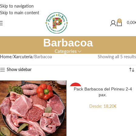
Degut a les inundacions produïdes a València las comandes es veurán
Skip to navigation
afectades durant aquesta setmana.
Skip to main content
0
0,00
Barbacoa
Categories
Home
Xarcuteria
Barbacoa
Showing all 5 results
Show sidebar
Pack Barbacoa del Pirineu 2-4
HOT
pax.
Desde:
18,20
€