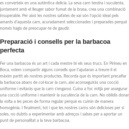
es converteix en una autèntica delícia. La seva carn tendra i suculenta,
juntament amb el lleuger sabor fumat de la brasa, crea una combinació
insuperable. Per això les nostres safates de xai són l'opció ideal pels
amants d'aquesta carn, acuradament seleccionades i preparades perquè
només hagis de preocupar-te de gaudir.
Preparació i consells per la barbacoa
perfecta
Fer una barbacoa és un art i cada mestre té els seus trucs. En Pirineu en
Boca, volem compartir alguns consells que t'ajudaran a treure-li el
màxim partit als nostres productes. Recorda que és important precalfar
la barbacoa abans de col·locar la carn, així aconseguiràs una cocció
uniforme i evitaràs que la carn s'enganxi. Cuina a foc mitjà per assegurar
una cocció uniforme i mantenir la suculència de la carn. No oblidis donar
la volta a les peces de forma regular perquè es cuinin de manera
homogènia. I finalment, tot i que les nostres carns són delicioses per si
soles, no dubtis a experimentar amb adreços i salses per a aportar un
punt de personalitat a la teva barbacoa.