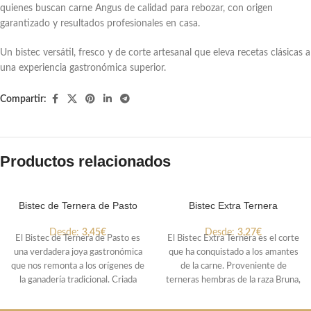
quienes buscan carne Angus de calidad para rebozar, con origen
garantizado y resultados profesionales en casa.
Un bistec versátil, fresco y de corte artesanal que eleva recetas clásicas a
una experiencia gastronómica superior.
Compartir:
Productos relacionados
Bistec de Ternera de Pasto
Bistec Extra Ternera
Desde:
3,45
€
Desde:
3,27
€
El Bistec de Ternera de Pasto es
El Bistec Extra Ternera es el corte
una verdadera joya gastronómica
que ha conquistado a los amantes
que nos remonta a los orígenes de
de la carne. Proveniente de
la ganadería tradicional. Criada
terneras hembras de la raza Bruna,
exclusivamente de pasto, cada
que han vivido unos 12 meses
ternera se nutre de la rica y
pastoreando libremente en las