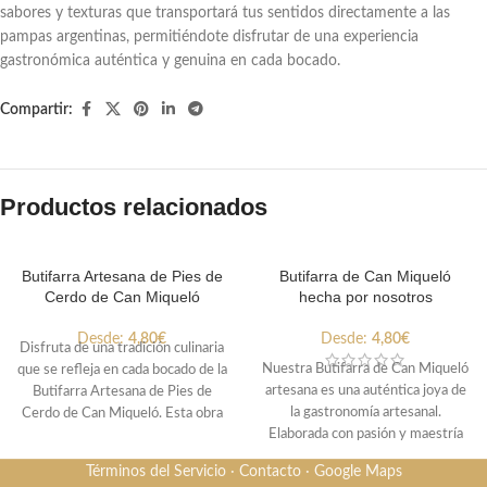
sabores y texturas que transportará tus sentidos directamente a las
pampas argentinas, permitiéndote disfrutar de una experiencia
gastronómica auténtica y genuina en cada bocado.
Compartir:
Productos relacionados
Butifarra Artesana de Pies de
Butifarra de Can Miqueló
Cerdo de Can Miqueló
hecha por nosotros
Desde:
4,80
€
Desde:
4,80
€
Disfruta de una tradición culinaria
Nuestra Butifarra de Can Miqueló
que se refleja en cada bocado de la
artesana es una auténtica joya de
Butifarra Artesana de Pies de
la gastronomía artesanal.
Cerdo de Can Miqueló. Esta obra
Elaborada con pasión y maestría
maestra gastronómica es el
por nuestro experto, Sergio, esta
resultado de la dedicación y
Términos del Servicio
·
Contacto
·
Google Maps
butifarra encapsula la esencia de la
habilidad de nuestro experto