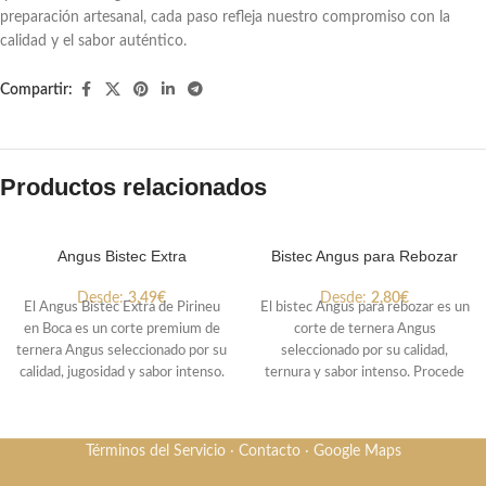
preparación artesanal, cada paso refleja nuestro compromiso con la
calidad y el sabor auténtico.
Compartir:
Productos relacionados
Angus Bistec Extra
Bistec Angus para Rebozar
Desde:
3,49
€
Desde:
2,80
€
El Angus Bistec Extra de Pirineu
El bistec Angus para rebozar es un
en Boca es un corte premium de
corte de ternera Angus
ternera Angus seleccionado por su
seleccionado por su calidad,
calidad, jugosidad y sabor intenso.
ternura y sabor intenso. Procede
Procede de terneras Angus
de terneras criadas en los
jóvenes, criadas en los Aiguamolls
Aiguamolls del Empordà en
de l’Empordà en un entorno
entorno natural y alimentación de
Términos del Servicio
·
Contacto
·
Google Maps
natural y con alimentación
pasto, lo que garantiza una carne
controlada, lo que garantiza una
jugosa y equilibrada, perfecta para