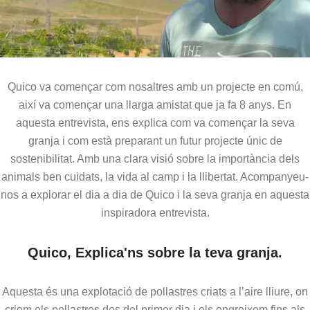
Quico va començar com nosaltres amb un projecte en comú,
així va començar una llarga amistat que ja fa 8 anys. En
aquesta entrevista, ens explica com va començar la seva
granja i com està preparant un futur projecte únic de
sostenibilitat. Amb una clara visió sobre la importància dels
animals ben cuidats, la vida al camp i la llibertat. Acompanyeu-
nos a explorar el dia a dia de Quico i la seva granja en aquesta
inspiradora entrevista.
Quico, Explica'ns sobre la teva granja.
Aquesta és una explotació de pollastres criats a l’aire lliure, on
criem els pollastres des del primer dia i els engreixem fins als