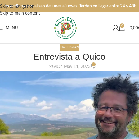
Los pedidos se realizan de lunes a jueves. Tardan en llegar entre 24 y 48h
Skip to navigation
Skip to main content
0
MENU
0,00
NUTRICIÓN
Entrevista a Quico
0
xavi
On May 11, 2023