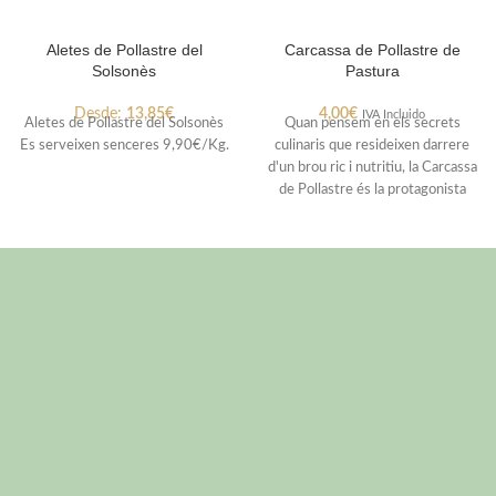
Aletes de Pollastre del
Carcassa de Pollastre de
Solsonès
Pastura
Desde:
13,85
€
4,00
€
IVA Incluido
Aletes de Pollastre del Solsonès
Quan pensem en els secrets
Es serveixen senceres 9,90€/Kg.
culinaris que resideixen darrere
d'un brou ric i nutritiu, la Carcassa
de Pollastre és la protagonista
indiscutible. Aquesta joia
gastronòmica, sovint subestimada,
és la base per a donar-li
profunditat i caràcter a molts
guisats i sopes. La seva riquesa
prové no sols de l'estructura òssia,
sinó també de l'amor i compte
amb què va ser criat l'ocell, en
camps de pastura que li brinden
una vida plena i natural. La
Carcassa de Pollastre és testimoni
d'una vida en llibertat. En integrar-
la en les teves preparacions,