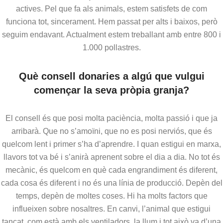
actives. Pel que fa als animals, estem satisfets de com
funciona tot, sincerament. Hem passat per alts i baixos, però
seguim endavant. Actualment estem treballant amb entre 800 i
1.000 pollastres.
Què consell donaries a algú que vulgui
començar la seva pròpia granja?
El consell és que posi molta paciència, molta passió i que ja
arribarà. Que no s’amoïni, que no es posi nerviós, que és
quelcom lent i primer s’ha d’aprendre. I quan estigui en marxa,
llavors tot va bé i s’anirà aprenent sobre el dia a dia. No tot és
mecànic, és quelcom en què cada engrandiment és diferent,
cada cosa és diferent i no és una línia de producció. Depèn del
temps, depèn de moltes coses. Hi ha molts factors que
influeixen sobre nosaltres. En canvi, l’animal que estigui
tancat, com està amb els ventiladors, la llum i tot això va d’una