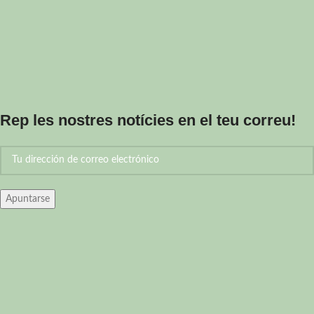
aporta un toc genuí i saborós difícil
de superar.
Rep les nostres notícies en el teu correu!